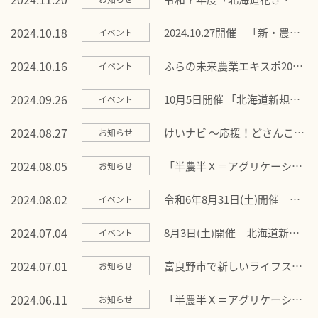
菜総合技術研修」研修生募集
のお知らせ
2024.10.18
2024.10.27開催 「新・農業
イベント
人フェア」（大阪）に出展し
ます！
2024.10.16
ふらの未来農業エキスポ2024
イベント
の開催のご案内
2024.09.26
10月5日開催 「北海道新規就
イベント
農フェア」に出展します！
2024.08.27
けいナビ ～応援！どさんこ経
お知らせ
済～ に富良野市の新規就農の
取組が紹介されました！
2024.08.05
「半農半Ｘ＝アグリケーショ
お知らせ
ン」に ご参加いただきありが
とうございました！
2024.08.02
令和6年8月31日(土)開催
イベント
「新・農業人フェア」に出展
します！
2024.07.04
8月3日(土)開催 北海道新規
イベント
就農フェア出展決定！
2024.07.01
富良野市で新しいライフスタ
お知らせ
イルを始めませんか？
2024.06.11
「半農半Ｘ＝アグリケーショ
お知らせ
ン」に、ご参加ありがとうご