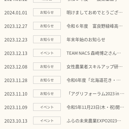
座」を開講します！
2024.01.01
明けましておめでとうござい
お知らせ
ます
2023.12.27
令和６年度 富良野緑峰高校
お知らせ
「農業特別専攻科」学生募集
のお知らせ
2023.12.23
年末年始のお知らせ
お知らせ
2023.12.13
TEAM NACS 森崎博之さんが
イベント
富良野市で講演されます！
2023.12.08
女性農業者スキルアップ研修
お知らせ
会のお知らせ
2023.11.28
令和6年度「北海道花き・野
お知らせ
菜総合技術研修」研修生募集
のお知らせ
2023.11.10
「アグリフォーラム2023 in か
お知らせ
みかわ」開催のお知らせ
2023.11.09
令和5年11月23日(木・祝)開催
イベント
「北海道新規就農フェア
2023」のご案内
2023.10.13
ふらの未来農業EXPO2023開
イベント
催のお知らせ