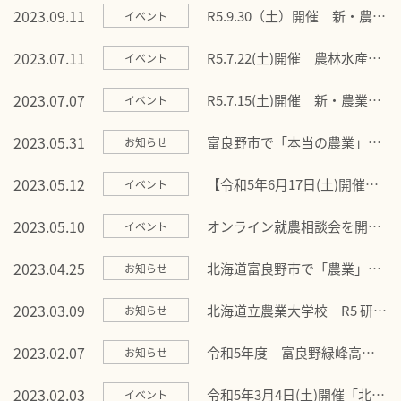
2023.09.11
R5.9.30（土）開催 新・農業
イベント
人フェア（東京）に出展しま
す！
2023.07.11
R5.7.22(土)開催 農林水産
イベント
FEST(札幌)に出展します！
2023.07.07
R5.7.15(土)開催 新・農業人
イベント
フェア（東京）に出展いたし
ます！
2023.05.31
富良野市で「本当の農業」を
お知らせ
体験しませんか？
2023.05.12
【令和5年6月17日(土)開催】
イベント
北海道新規就農フェアに出展
します！
2023.05.10
オンライン就農相談会を開催
イベント
します！
2023.04.25
北海道富良野市で「農業」始
お知らせ
めませんか？
2023.03.09
北海道立農業大学校 R5 研修
お知らせ
のご案内
2023.02.07
令和5年度 富良野緑峰高校
お知らせ
「農業特別専攻科」学生募集
のお知らせ
2023.02.03
令和5年3月4日(土)開催「北海
イベント