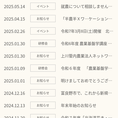
ア」のお知らせです！
2025.05.14
就農について相談しません
イベント
か？「オンライン就農相談
会」を開催します！
2025.04.15
「半農半Ｘワ―ケーション」
お知らせ
で、田舎暮らしを体験しませ
んか？
2025.02.26
令和7年3月8日(土)開催 北海
イベント
道新規就農フェアに出展しま
す！
2025.01.30
令和6年度 農業基盤学講座 終
研修会
了しました！
2025.01.30
上川管内農業法人ネットワー
お知らせ
ク「令和7年 特別研修会」が
開催されます！
2025.01.09
令和６年度 「農業基盤学講
研修会
座」を開講します！
2025.01.01
明けましておめでとうござい
お知らせ
ます
2024.12.16
富良野市で、これから新規就
お知らせ
農を目指す方へ！新たな支援
制度が新設されました！
2024.12.13
年末年始のお知らせ
お知らせ
2024.11.20
令和７年度「北海道花き・野
お知らせ