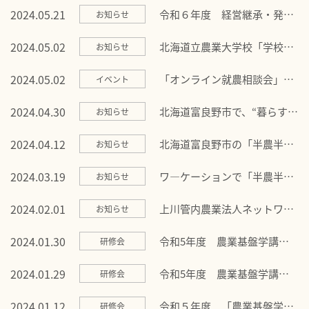
ざいました！
2024.05.21
令和６年度 経営継承・発展
お知らせ
等支援事業の1次公募を開始
しました
2024.05.02
北海道立農業大学校「学校見
お知らせ
学会・オープンキャンパス」
のお知らせ
2024.05.02
「オンライン就農相談会」の
イベント
参加者を募集します！
2024.04.30
北海道富良野市で、“暮らすよ
お知らせ
うに旅をする” 「半農半Ｘ＝
アグリケーション」の参加者
2024.04.12
北海道富良野市の「半農半Ｘ
お知らせ
を募集します
＝アグリケーション」が全国
農業新聞に掲載されました！
2024.03.19
ワ―ケーションで「半農半Ｘ
お知らせ
＝アグリケーション」を体験
しませんか
2024.02.01
上川管内農業法人ネットワー
お知らせ
ク「令和６年 特別研修会」の
お知らせ
2024.01.30
令和5年度 農業基盤学講
研修会
座 2日目終了しました
2024.01.29
令和5年度 農業基盤学講
研修会
座 1日目終了しました
2024.01.12
令和５年度 「農業基盤学講
研修会