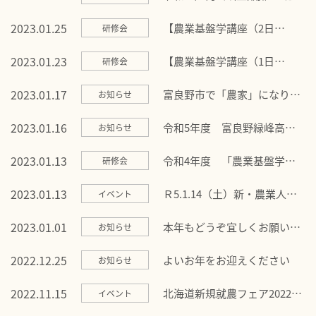
道新規就農フェア」に出展し
ます！
2023.01.25
【農業基盤学講座（2日
研修会
目）】受講ありがとうござい
ました
2023.01.23
【農業基盤学講座（1日
研修会
目）】受講ありがとうござい
ました
2023.01.17
富良野市で「農家」になりま
お知らせ
せんか？
2023.01.16
令和5年度 富良野緑峰高等
お知らせ
学校「農業特別専攻科」学生
募集のお知らせ
2023.01.13
令和4年度 「農業基盤学講
研修会
座」を開催します！
2023.01.13
Ｒ5.1.14（土）新・農業人フ
イベント
ェア（東京）に出展します！
2023.01.01
本年もどうぞ宜しくお願い申
お知らせ
し上げます
2022.12.25
よいお年をお迎えください
お知らせ
2022.11.15
北海道新規就農フェア2022に
イベント
出展します！