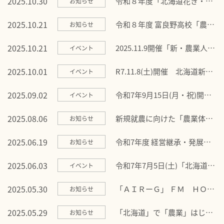
2025.10.30
令和８年度「北海道花き・野
お知らせ
菜総合技術研修」研修生募集
のお知らせ
2025.10.21
令和８年度 富良野高校「農業
お知らせ
特別専攻科」学生募集のお知
らせ
2025.10.21
2025.11.9開催「新・農業人フ
イベント
ェア大阪」に出展します！
2025.10.01
R7.11.8(土)開催 北海道新規
イベント
就農フェアに出展いたしま
す！
2025.09.02
令和7年9月15日(月・祝)開
イベント
催 新・農業人フェアに出展
します！
2025.08.06
新規就農に向けた「農業体
お知らせ
験」しませんか？
2025.06.19
令和7年度 経営継承・発展支
お知らせ
援事業の公募について
2025.06.03
令和7年7月5日(土)「北海道新
イベント
規就農フェア」に出展しま
す！
2025.05.30
「ＡＩＲーＧ」 ＦＭ ＨＯＫ
お知らせ
ＫＡＩＤＯ に出演しました！
2025.05.29
「北海道」で「農業」はじめ
お知らせ
ませんか？ 「2025就農フェ