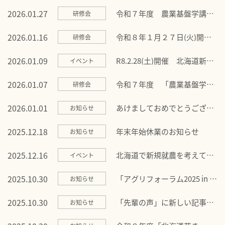
ションツアー開催
2026.01.27
令和７年度 農業基盤学講座
研修会
１日目・２日目が終了しまし
た。
2026.01.16
令和８年１月２７日(火)開催
研修会
の農業基盤学講座は、定員に
達しましたので、申し込みを
2026.01.09
R8.2.28(土)開催 北海道新規
イベント
締め切らせていただきます！
就農フェアに出展いたしま
す！
2026.01.07
令和７年度 「農業基盤学講
研修会
座」を開講します！
2026.01.01
あけましておめでとうござい
お知らせ
ます
2025.12.18
年末年始休業のお知らせ
お知らせ
2025.12.16
北海道で新規就農を考えてい
イベント
る方、先輩新規就農者のリア
ルな声を聴いてみませんか？
2025.10.30
「アグリフォーラム2025 in か
お知らせ
みかわ」開催のお知らせ
2025.10.30
「先輩の声」に新しい記事が
お知らせ
追加されました！