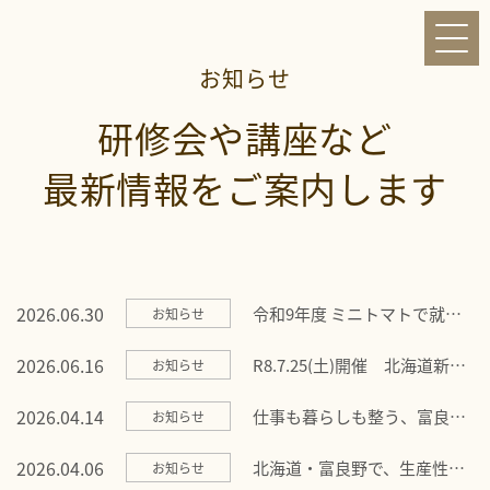
先輩の声
お問い合わせ
お知らせ
研修会や​講座など​
アクセス
最新情報を​ご案内します
リンク
オンライン就農相談
申請書類
2026.06.30
令和9年度 ミニトマトで就農
お知らせ
を希望される研修生の募集
は、応募数に達したため締め
2026.06.16
R8.7.25(土)開催 北海道新規
お知らせ
切りとさせていただきまし
就農フェアに出展いたします
た。
2026.04.14
仕事も暮らしも整う、富良野
お知らせ
の”半農半Ｘワーケーション”
2026.04.06
北海道・富良野で、生産性と
お知らせ
創造性を最大化するワーケー